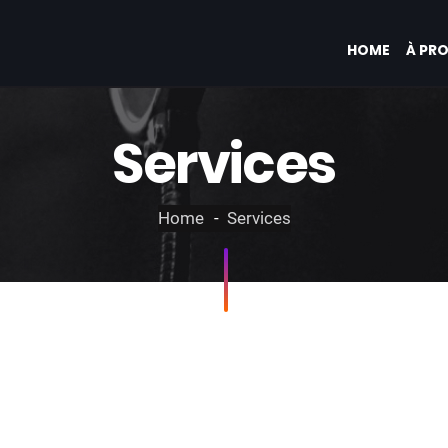
HOME
À PR
Services
Home
Services
Mixing
ue nous faisons de 